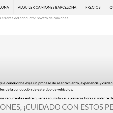
ELONA
ALQUILER CAMIONES BARCELONA
PRECIOS
Q
es errores del conductor novato de camiones
ue conducirlos exija un proceso de asentamiento, experiencia y cuidado 
ades de la conducción de este tipo de vehículos.
más recurrentes entre quienes acumulan sus primeras horas al volante d
NES, ¡CUIDADO CON ESTOS PE