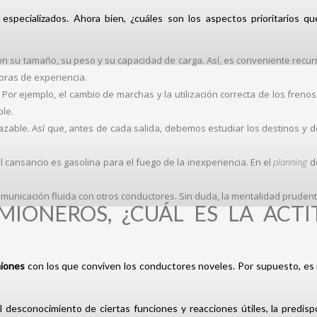
 especializados. Ahora bien, ¿cuáles son los aspectos prioritarios 
con su tamaño, su peso y su capacidad de carga. Así, es conveniente recu
ras de experiencia.
. Por ejemplo, el cambio de marchas y la utilización correcta de los freno
le.
plazable. Así que, antes de cada salida, debemos estudiar los destinos y d
El cansancio es gasolina para el fuego de la inexperiencia. En el
planning
de
unicación fluida con otros conductores. Sin duda, la mentalidad prudente 
IONEROS, ¿CUÁL ES LA ACTI
miones
con los que conviven los conductores noveles. Por supuesto, es 
 el desconocimiento de ciertas funciones y reacciones útiles, la predi