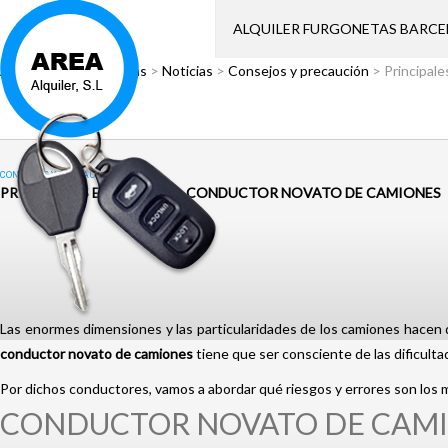
ALQUILER FURGONETAS BARC
Área Alquiler
>
Noticias
>
Noticias
>
Consejos y precaución
>
Principal
CONSEJOS Y PRECAUCIÓN
PRINCIPALES ERRORES DEL CONDUCTOR NOVATO DE CAMIONES
Las enormes dimensiones y las particularidades de los camiones hacen q
conductor novato de camiones
tiene que ser consciente de las dificult
Por dichos conductores, vamos a abordar qué riesgos y errores son los 
CONDUCTOR NOVATO DE CAMIO