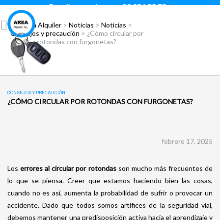
Para llamar pulsar:
93 296 88 78
Área Alquiler
>
Noticias
>
Noticias
>
Consejos y precaución
>
¿Cómo circular por
rotondas con furgonetas?
CONSEJOS Y PRECAUCIÓN
¿CÓMO CIRCULAR POR ROTONDAS CON FURGONETAS?
febrero 17, 2025
Los
errores al circular
por rotondas
son mucho más frecuentes de
lo que se piensa. Creer que estamos haciendo bien las cosas,
cuando no es así, aumenta la probabilidad de sufrir o provocar un
accidente. Dado que todos somos artífices de la seguridad vial,
debemos mantener una predisposición activa hacia el aprendizaje y