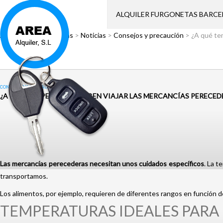
ALQUILER FURGONETAS BARC
Área Alquiler
>
Noticias
>
Noticias
>
Consejos y precaución
>
¿A qué te
CONSEJOS Y PRECAUCIÓN
¿A QUÉ TEMPERATURA DEBEN VIAJAR LAS MERCANCÍAS PERECED
Las mercancías perecederas necesitan unos cuidados específicos
. La t
transportamos.
Los alimentos, por ejemplo, requieren de diferentes rangos en función 
TEMPERATURAS IDEALES PARA