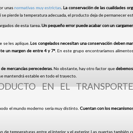
por unas
normativas muy estrictas
.
La conservación de las cualidades or
i se pierde la temperatura adecuada, el producto deja de permanecer e
argados de esta tarea.
Un pequeño error puede acabar con un cargame
e se les aplique.
Los congelados necesitan una conservación deben man
iste un margen de entre 4 y 7°
. En este grupo encontraríamos alimentos 
e de
mercancías perecederas
. No obstante, hay otro factor que
debemos 
se mantendrá estable en todo el trayecto.
ODUCTO EN EL TRANSPORTE
modo el mundo moderno sería muy distinto.
Cuentan con los mecanismos
ión de temperaturas entre el interior y el exterior. Las puertas también c