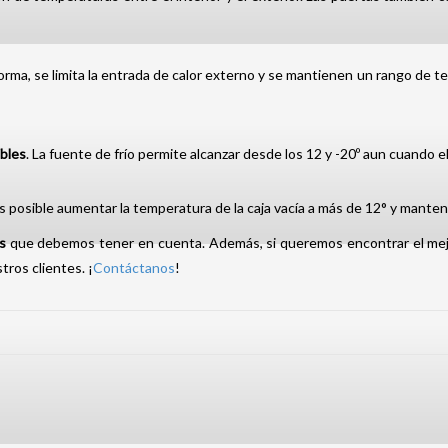
forma, se limita la entrada de calor externo y se mantienen un rango de 
bles
. La fuente de frío permite alcanzar desde los 12 y -20º aun cuando e
 es posible aumentar la temperatura de la caja vacía a más de 12° y mante
s
que debemos tener en cuenta. Además, si queremos encontrar el me
ros clientes. ¡
Contáctanos
!