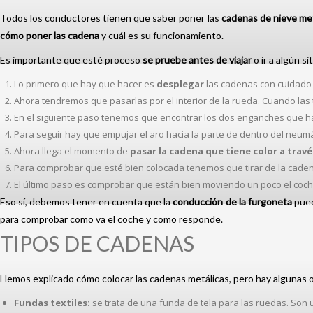
Todos los conductores tienen que saber poner las
cadenas de nieve met
cómo poner las cadena
y cuál es su funcionamiento.
Es importante que esté proceso
se pruebe antes de viajar
o ir a algún s
Lo primero que hay que hacer es
desplegar
las cadenas con cuidado 
Ahora tendremos que pasarlas por el interior de la rueda. Cuando las
En el siguiente paso tenemos que encontrar los dos enganches que hay 
Para seguir hay que empujar el aro hacia la parte de dentro del neum
Ahora llega el momento de
pasar la cadena que tiene color a travé
Para comprobar que esté bien colocada tenemos que tirar de la cade
El último paso es comprobar que están bien moviendo un poco el coc
Eso sí, debemos tener en cuenta que la
conducción de la furgoneta
pued
para comprobar como va el coche y como responde.
TIPOS DE CADENAS
Hemos explicado cómo colocar las cadenas metálicas, pero hay algunas o
Fundas textiles:
se trata de una funda de tela para las ruedas. So