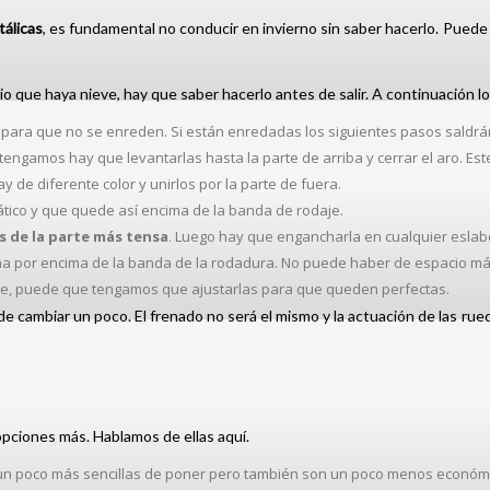
álicas
, es fundamental no conducir en invierno sin saber hacerlo. Pued
itio que haya nieve, hay que saber hacerlo antes de salir. A continuación 
para que no se enreden. Si están enredadas los siguientes pasos saldrá
 tengamos hay que levantarlas hasta la parte de arriba y cerrar el aro. 
de diferente color y unirlos por la parte de fuera.
ático y que quede así encima de la banda de rodaje.
s de la parte más tensa
. Luego hay que engancharla en cualquier eslab
na por encima de la banda de la rodadura. No puede haber de espacio má
he, puede que tengamos que ajustarlas para que queden perfectas.
e cambiar un poco. El frenado no será el mismo y la actuación de las rued
pciones más. Hablamos de ellas aquí.
n un poco más sencillas de poner pero también son un poco menos económi