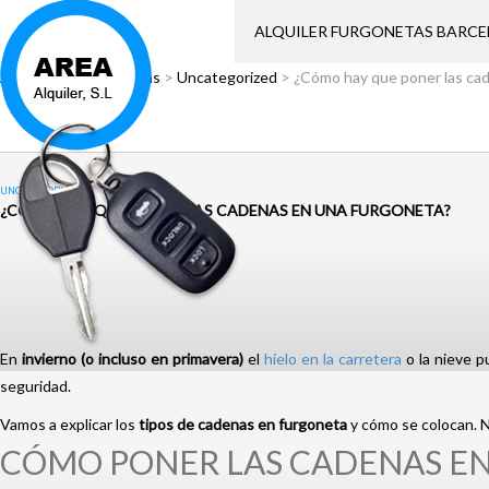
ALQUILER FURGONETAS BARC
Área Alquiler
>
Noticias
>
Uncategorized
>
¿Cómo hay que poner las ca
UNCATEGORIZED
¿CÓMO HAY QUE PONER LAS CADENAS EN UNA FURGONETA?
En
invierno (o incluso en primavera)
el
hielo en la carretera
o la nieve p
seguridad.
Vamos a explicar los
tipos de cadenas en furgoneta
y cómo se colocan. N
CÓMO PONER LAS CADENAS EN