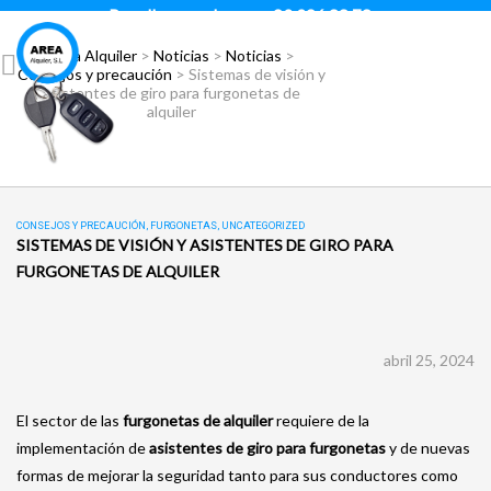
Para llamar pulsar:
93 296 88 78
Área Alquiler
>
Noticias
>
Noticias
>
Consejos y precaución
>
Sistemas de visión y
asistentes de giro para furgonetas de
alquiler
CONSEJOS Y PRECAUCIÓN
,
FURGONETAS
,
UNCATEGORIZED
SISTEMAS DE VISIÓN Y ASISTENTES DE GIRO PARA
FURGONETAS DE ALQUILER
abril 25, 2024
El sector de las
furgonetas de alquiler
requiere de la
implementación de
asistentes de giro para furgonetas
y de nuevas
formas de mejorar la seguridad tanto para sus conductores como