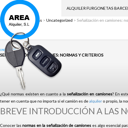
ALQUILER FURGONETAS BARC
Área Alquiler
>
Noticias
>
Uncategorized
>
Señalización en camiones: no
UNCATEGORIZED
SEÑALIZACIÓN EN CAMIONES: NORMAS Y CRITERIOS
¿Qué normas existen en cuanto a la
señalización en camiones
? En est
tener en cuenta que no importa si el camión es de
alquiler
o propio, la n
BREVE INTRODUCCIÓN A LAS 
Conocer las
normas en la señalización de camiones
es algo esencial par