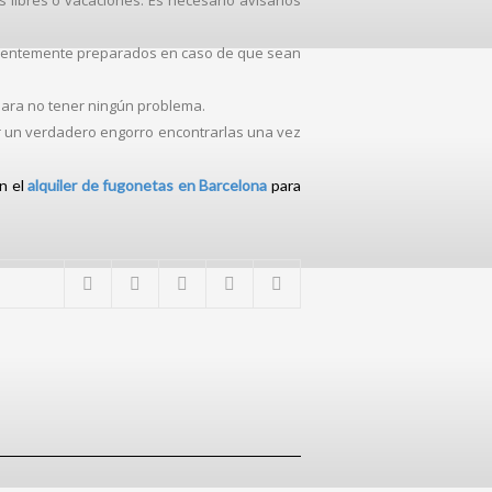
s libres o vacaciones. Es necesario avisarlos
ficientemente preparados en caso de que sean
 para no tener ningún problema.
 ser un verdadero engorro encontrarlas una vez
n el
alquiler de fugonetas en Barcelona
para