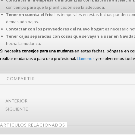
Contratar a la empresa de mudanzas con bastante antelación
con tiempo para que la planificación sea la adecuada.
Tener en cuenta el frío
: los temporales en estas fechas pueden com
demasiado bajas.
Contactar con los proveedores del nuevo hogar
: es necesario no
Tener cajas separadas con cosas que se vayan a usar en Navida
hecha la mudanza.
Si necesita
consejos para una mudanza
en estas fechas, póngase en c
realizar mudanzas o para uso profesional.
Llámenos
y resolveremos todas
COMPARTIR
ANTERIOR
SIGUIENTE
ARTÍCULOS RELACIONADOS