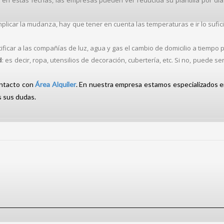
: en estas fechas, las empresas pueden ver reducida su plantilla por día
plicar la mudanza, hay que tener en cuenta las temperaturas e ir lo su
tificar a las compañías de luz, agua y gas el cambio de domicilio a tiempo
d
: es decir, ropa, utensilios de decoración, cubertería, etc. Si no, puede
ontacto con
Área Alquiler
. En nuestra empresa estamos especializados e
 sus dudas.