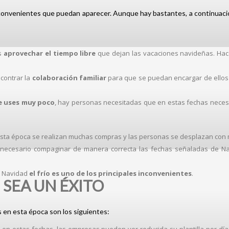
convenientes que puedan aparecer. Aunque hay bastantes, a continuació
es
aprovechar el tiempo libre
que dejan las vacaciones navideñas. Ha
ncontrar la
colaboración familiar
para que se puedan encargar de ellos
ue uses muy poco
, hay personas necesitadas que en estas fechas necesi
esta época se realizan muchas compras y las personas se desplazan con m
s necesario compaginar de manera correcta las fechas señaladas de 
en Navidad
el frío es uno de los principales inconvenientes
.
SEA UN ÉXITO
en esta época son los siguientes: