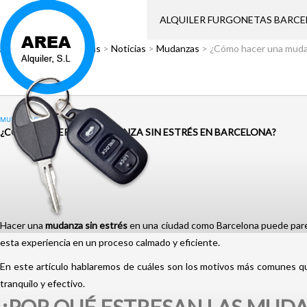
ALQUILER FURGONETAS BARC
Área Alquiler
>
Noticias
>
Noticias
>
Mudanzas
>
¿Cómo hacer una mudan
MUDANZAS
¿CÓMO HACER UNA MUDANZA SIN ESTRÉS EN BARCELONA?
Hacer una
mudanza sin estrés
en una ciudad como Barcelona puede parec
esta experiencia en un proceso calmado y eficiente.
En este artículo hablaremos de cuáles son los motivos más comunes 
tranquilo y efectivo.