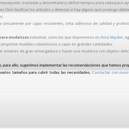
 (empaquetar, trasladar y desembalar) y definir tiempos para cada paso a
 es fácil clasificar los artículos y detectar si hay alguno que ya tenga util
as.
 únicamente por cajas resistentes, cinta adhesiva de calidad y prote
para mudanzas
industrial, como las que disponemos en
Área Alquiler
, a
transportar muebles voluminosos o cajas en grandes cantidades.
dar enseres de gran envergadura o hacer una mudanza con objetos delic
ro, para ello, sugerimos implementar las recomendaciones que hemos prop
 varios tamaños para cubrir todas las necesidades.
Contactar con noso