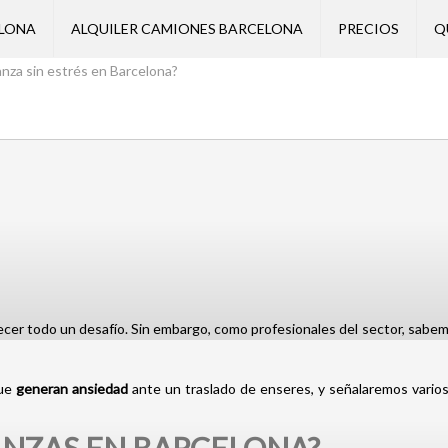
ELONA
ALQUILER CAMIONES BARCELONA
PRECIOS
Q
za sin estrés en Barcelona?
er todo un desafío. Sin embargo, como profesionales del sector, sabem
que
generan ansiedad
ante un traslado de enseres, y señalaremos vario