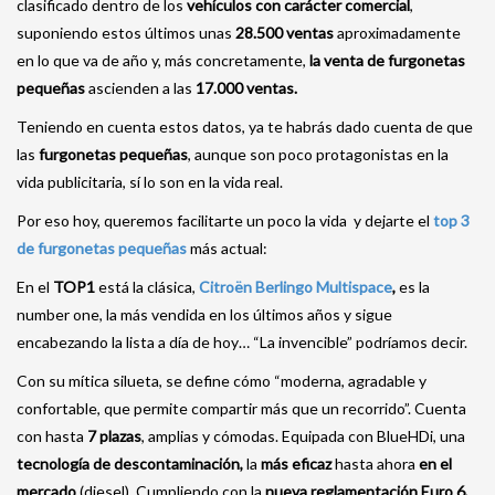
clasificado dentro de los
vehículos con carácter comercial
,
suponiendo estos últimos unas
28.500 ventas
aproximadamente
en lo que va de año y, más concretamente,
la venta de furgonetas
pequeñas
ascienden a las
17.000 ventas.
Teniendo en cuenta estos datos, ya te habrás dado cuenta de que
las
furgonetas pequeñas
, aunque son poco protagonistas en la
vida publicitaria, sí lo son en la vida real.
Por eso hoy, queremos facilitarte un poco la vida y dejarte el
top 3
de furgonetas pequeñas
más actual:
En el
TOP1
está la clásica,
Citroën Berlingo Multispace
,
es la
number one, la más vendida en los últimos años y sigue
encabezando la lista a día de hoy… “La invencible” podríamos decir.
Con su mítica silueta, se define cómo “moderna, agradable y
confortable, que permite compartir más que un recorrido”.
Cuenta
con hasta
7 plazas
, amplias y cómodas. E
quipada con BlueHDi, una
tecnología de descontaminación,
la
más eficaz
hasta ahora
en el
mercado
(diesel). Cumpliendo con la
nueva reglamentación Euro 6,