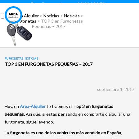
Para llamar pulsar:
93 296 88 78
Área Alquiler
>
Noticias
>
Noticias
>
Furgonetas
>
TOP 3 en Furgonetas
Pequeñas – 2017
FURGONETAS
,
NOTICIAS
TOP 3 EN FURGONETAS PEQUEÑAS – 2017
septiembre 1, 2017
Hoy, en
Area-Alquiler
te traemos el T
op 3 en furgonetas
pequeñas.
Así que, si estás pensando en comprarte o alquilar una
furgoneta, sigue leyendo.
La
furgoneta es uno de los vehículos más vendido en España
,