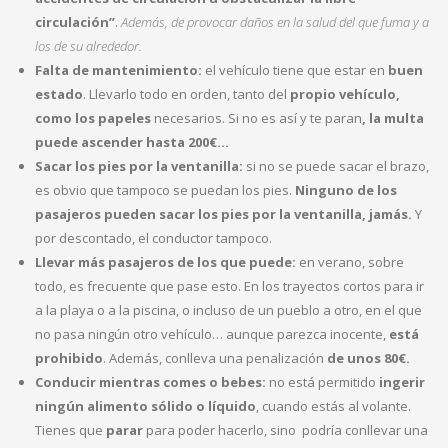
circulación”
.
Además, de provocar daños en la salud del que fuma y a
los de su alrededor.
Falta de mantenimiento:
el vehículo tiene que estar en
buen
estado
. Llevarlo todo en orden, tanto del
propio vehículo,
como los papeles
necesarios. Si no es así y te paran
, la multa
puede ascender hasta 200€…
Sacar los pies por la ventanilla:
si no se puede sacar el brazo,
es obvio que tampoco se puedan los pies.
Ninguno de los
pasajeros pueden sacar los pies por la ventanilla, jamás.
Y
por descontado, el conductor tampoco.
Llevar más pasajeros de los que puede:
en verano, sobre
todo, es frecuente que pase esto. En los trayectos cortos para ir
a la playa o a la piscina, o incluso de un pueblo a otro, en el que
no pasa ningún otro vehículo… aunque parezca inocente,
está
prohibido
. Además, conlleva una penalización
de unos 80€.
Conducir mientras comes o bebes:
no está permitido
ingerir
ningún alimento sólido o líquido
, cuando estás al volante.
Tienes que
parar
para poder hacerlo, sino podría conllevar una