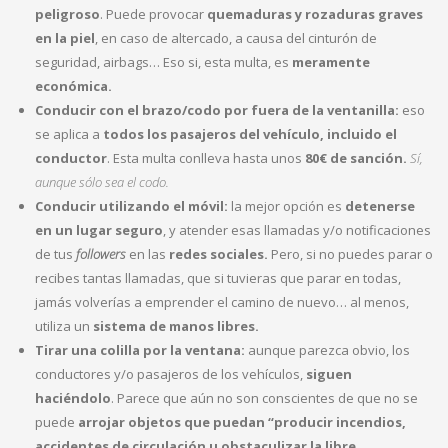
peligroso
. Puede provocar
quemaduras y rozaduras graves
en la piel
, en caso de altercado, a causa del cinturón de
seguridad, airbags… Eso si, esta multa, es
meramente
económica.
Conducir con el brazo/codo por fuera de la ventanilla:
eso
se aplica a
todos los pasajeros del vehículo, incluido el
conductor
. Esta multa conlleva hasta unos
80€ de sanción.
Sí,
aunque sólo sea el codo.
Conducir utilizando el móvil:
la mejor opción es
detenerse
en un lugar seguro
, y atender esas llamadas y/o notificaciones
de tus
followers
en las
redes sociales.
Pero, si no puedes parar o
recibes tantas llamadas, que si tuvieras que parar en todas,
jamás volverías a emprender el camino de nuevo… al menos,
utiliza un
sistema de manos libres.
Tirar una colilla por la ventana:
aunque parezca obvio, los
conductores y/o pasajeros de los vehículos,
siguen
haciéndolo
. Parece que aún no son conscientes de que no se
puede
arrojar objetos que puedan “producir incendios,
accidentes de circulación u obstaculizar la libre