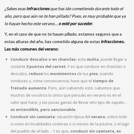
¿Sabes esas
infracciones
que has ido cometiendo durante todo el
año, pero que aún no te han pillado? Pues, es muy probable que ya
lo hayan hecho este verano…
o esté por suceder.
Y, en el caso de que no te hayan pillado, estamos seguros que a
estas alturas del año, has cometido alguna de estas
infracciones.
Las más comunes del verano:
Conducir descalzo o en chanclas:
esta
multa
, puede llegar a
costarte
3 puntos del carnet
. Y es que conducir en chanclas o
descalzo,
reduce
los
movimientos
de tus
pies
, cuando
conduces y, como consecuencia, hace que el
tiempo de
frenado aumente
. Pero, aún sabiendo esto, sabemos que
muchos de vosotros lo único que pensáis en verano es en el
calor que hace, y las pocas ganas de llevar otro tipo de zapato…
es entendible, pero sancionable.
Conducir sin camiseta:
situación típica del
verano
, sobre todo
si vives en localidades costeras o si vienes de la piscina, o el lago
del pueblo de al lado… Y es que,
conducir sin camiseta, es