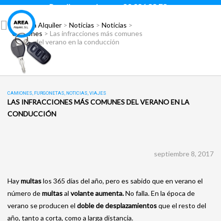
Para llamar pulsar:
93 296 88 78
Área Alquiler
>
Noticias
>
Noticias
>
Camiones
>
Las infracciones más comunes
del verano en la conducción
CAMIONES
,
FURGONETAS
,
NOTICIAS
,
VIAJES
LAS INFRACCIONES MÁS COMUNES DEL VERANO EN LA
CONDUCCIÓN
septiembre 8, 2017
Hay
multas
los 365 días del año, pero es sabido que en verano el
número de
multas
al
volante aumenta.
No falla. En la época de
verano se producen el
doble de desplazamientos
que el resto del
año, tanto a corta, como a larga distancia.