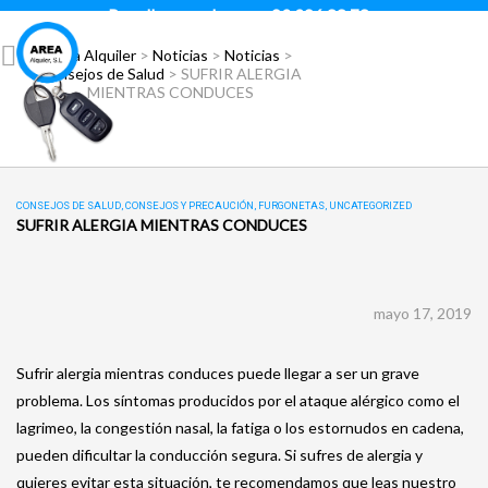
Para llamar pulsar:
93 296 88 78
Área Alquiler
>
Noticias
>
Noticias
>
Consejos de Salud
>
SUFRIR ALERGIA
MIENTRAS CONDUCES
CONSEJOS DE SALUD
,
CONSEJOS Y PRECAUCIÓN
,
FURGONETAS
,
UNCATEGORIZED
SUFRIR ALERGIA MIENTRAS CONDUCES
mayo 17, 2019
Sufrir alergia mientras conduces puede llegar a ser un grave
problema. Los síntomas producidos por el ataque alérgico como el
lagrimeo, la congestión nasal, la fatiga o los estornudos en cadena,
pueden dificultar la conducción segura. Si sufres de alergia y
quieres evitar esta situación, te recomendamos que leas nuestro