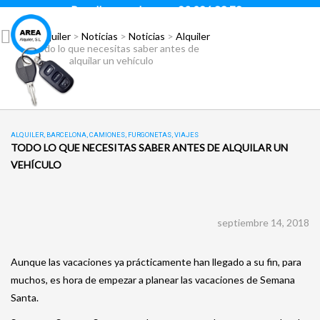
Para llamar pulsar:
93 296 88 78
Área Alquiler
>
Noticias
>
Noticias
>
Alquiler
>
Todo lo que necesitas saber antes de
alquilar un vehículo
ALQUILER
,
BARCELONA
,
CAMIONES
,
FURGONETAS
,
VIAJES
TODO LO QUE NECESITAS SABER ANTES DE ALQUILAR UN
VEHÍCULO
septiembre 14, 2018
Aunque las vacaciones ya prácticamente han llegado a su fin, para
muchos, es hora de empezar a planear las vacaciones de Semana
Santa.