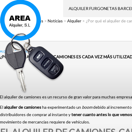
ALQUILER FURGONETAS BARC
Área Alquiler
>
Noticias
>
Noticias
>
Alquiler
>
¿Por qué el alquiler de c
ALQUILER
,
CAMIONES
¿POR QUÉ EL ALQUILER DE CAMIONES ES CADA VEZ MÁS UTILIZA
El alquiler de camiones es un recurso de gran valor para muchas empresa
El
alquiler de camiones
ha experimentado un
boom
debido al incremento 
distribuidores de comprar al instante y
tener cuanto antes lo que vemos
movimiento de mercancías requiere de vehículos.