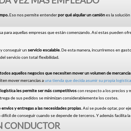
ADA VEZ MÁS EMPLEADO
empo.
Eso nos permite entender
por qué alquilar un camión
es la solución
a para aquellas empresas que están comenzando. Así estas pueden ofrec
s y conseguir un
servicio escalable
. De esta manera, incurriremos en gast
 servicio con total flexibilidad.
todos aquellos negocios que necesiten mover un volumen de mercancías
iten mover mercancías a
una tienda que decida asumir su propia logístic
logística les permite ser más competitivos
con respecto a los precios y 
ntrega de sus pedidos se minimizan considerablemente los costes.
 envíos y entregas a las necesidades propias
. Así se puede optar, por e
go difícil de conseguir cuando se depende de terceros. Y además facilita la
IN CONDUCTOR