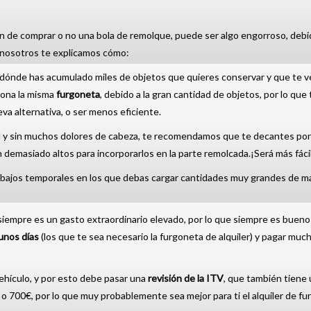
 de comprar o no una bola de remolque, puede ser algo engorroso, debid
; nosotros te explicamos cómo:
, dónde has acumulado miles de objetos que quieres conservar y que te ve
ciona la misma
furgoneta
, debido a la gran cantidad de objetos, por lo que
eva alternativa, o ser menos eficiente.
rd y sin muchos dolores de cabeza, te recomendamos que te decantes por
 demasiado altos para incorporarlos en la parte remolcada.¡Será más fáci
rabajos temporales en los que debas cargar cantidades muy grandes de mat
empre es un gasto extraordinario elevado, por lo que siempre es bueno
 unos días
(los que te sea necesario la furgoneta de alquiler) y pagar muc
ehículo, y por esto debe pasar una
revisión de la ITV
, que también tiene
 700€, por lo que muy probablemente sea mejor para ti el alquiler de fu