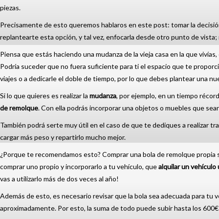
piezas.
Precisamente de esto queremos hablaros en este post: tomar la decisión
replantearte esta opción, y tal vez, enfocarla desde otro punto de vista
Piensa que estás haciendo una mudanza de la vieja casa en la que vivías
Podría suceder que no fuera suficiente para ti el espacio que te propor
viajes o a dedicarle el doble de tiempo, por lo que debes plantear una nu
Si lo que quieres es realizar la
mudanza
, por ejemplo, en un tiempo réco
de remolque
. Con ella podrás incorporar una objetos o muebles que sean
También podrá serte muy útil en el caso de que te dediques a realizar t
cargar más peso y repartirlo mucho mejor.
¿Porque te recomendamos esto? Comprar una bola de remolque propia si
comprar uno propio y incorporarlo a tu vehículo, que
alquilar un vehículo
vas a utilizarlo más de dos veces al año!
Además de esto, es necesario revisar que la bola sea adecuada para tu v
aproximadamente. Por esto, la suma de todo puede subir hasta los 600€ o