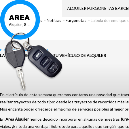
ALQUILER FURGONETAS BARC
Área Alquiler
>
Noticias
>
Noticias
>
Furgonetas
>
La bola de remolque e
FURGONETAS
,
MUDANZAS
,
NOTICIAS
LA BOLA DE REMOLQUE EN TU VEHÍCULO DE ALQUILER
En el artículo de esta semana queremos contaros una novedad que tra
realizar trayectos de todo tipo: desde los trayectos de recorridos más 
Nos encanta poder ofreceros el máximo de servicios posibles al mejor p
En
Area Alquiler
hemos decidido incorporar en algunas de nuestras
furg
viajes. ¡Es toda una ventaja! Sobretodo para aquellos que tengáis que 