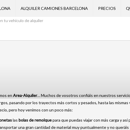
ELONA
ALQUILER CAMIONES BARCELONA
PRECIOS
Q
n tu vehículo de alquiler
emos en
Area-Alquiler
… Muchos de vosotros confiáis en nuestros servicio
largos, pasando por los trayectos más cortos y pesados, hasta las mismas
recio, pero hoy venimos con un poco más:
onetas
las
bolas de remolque
para que puedas viajar con más carga y así 
transportar una gran cantidad de material muy puntualmente y no queráis