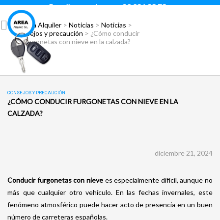
Para llamar pulsar:
93 296 88 78
Área Alquiler
>
Noticias
>
Noticias
>
Consejos y precaución
>
¿Cómo conducir
furgonetas con nieve en la calzada?
CONSEJOS Y PRECAUCIÓN
¿CÓMO CONDUCIR FURGONETAS CON NIEVE EN LA
CALZADA?
diciembre 21, 2024
Conducir furgonetas con nieve
es especialmente difícil, aunque no
más que cualquier otro vehículo. En las fechas invernales, este
fenómeno atmosférico puede hacer acto de presencia en un buen
número de carreteras españolas.