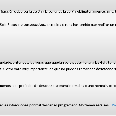
a
fracción
debe ser la de
3h
y la segunda la de
9h
,
obligatoriamente
. Sino
Sólo 3 días,
no consecutivos
, entre los cuales has tenido que realizar un
endado
, entonces, las horas que quedan para poder llegar a las
45h
, ten
h
. Y, otro dato muy importante, es que no puedes tomar
dos descansos s
l menos, dos períodos de descanso semanal normales o uno normal y otro
tar las infracciones por mal descanso programado. No tienes escusas.
¡Po