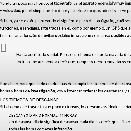
Yendo un poco más hondo, el
tacógrafo
, es el
aparato
esencial
y muy
imp
y
velocidad
, por el simple hecho de registrarlo. Sino que, además, sirve 
Si bien, ya se están planteando el siguiente paso del
tacógrafo
, ¿cuál se
funciones, esenciales, integradas en el, como por ejemplo, un
GPS
que ad
incorporar la
función
de
evitar
posibles infracciones
e incluso
posibles
a
Hasta aquí, todo genial. Pero, el problema es que la mayoría de
Incluso, me atrevería a decir que, tampoco tienen muy claros c
Pues bien, para que todo cuadre, has de cumplir los tiempos de descanso a
horas y horas de
investigación
, voy a intentar ordenar los descansos y su
LOS TIEMPOS DE DESCANSO
Si hablamos de
trayectos
un
poco
extensos
, los
descansos ideales
sería
DESCANSO DIARIO NORMAL: 11 HORAS
Un
descanso
diario
significa
descansar
cada día
. Es decir, que si ha
todas las horas cometes
infracción
.