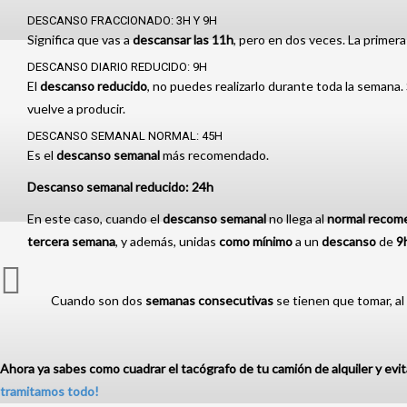
DESCANSO FRACCIONADO: 3H Y 9H
Significa que vas a
descansar
las 11h
, pero en dos veces. La primer
DESCANSO DIARIO REDUCIDO: 9H
El
descanso
reducido
, no puedes realizarlo durante toda la semana. 
vuelve a producir.
DESCANSO SEMANAL NORMAL: 45H
Es el
descanso
semanal
más recomendado.
Descanso semanal reducido: 24h
En este caso, cuando el
descanso semanal
no llega al
normal
recom
tercera semana
, y además, unidas
como mínimo
a un
descanso
de
9
Cuando son dos
semanas consecutivas
se tienen que tomar, a
Ahora ya sabes como cuadrar el tacógrafo de tu camión de alquiler y evi
tramitamos todo!