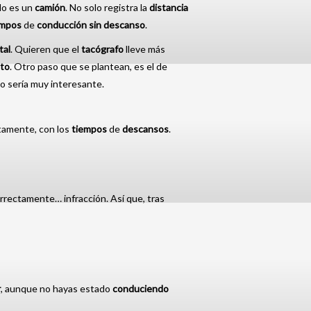
lo es un
camión
. No solo registra la
distancia
empos
de
conducción
sin
descanso
.
tal
. Quieren que el
tacógrafo
lleve más
cto
. Otro paso que se plantean, es el de
o sería muy interesante.
tamente, con los
tiempos
de
descansos
.
orrectamente… infracción. Así que, tras
r
, aunque no hayas estado
conduciendo