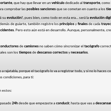
ortante
, que hay que llevar en un
vehículo
dedicado al
transporte
, como 
para comprobar las
posibles sanciones
que se cometan en cuanto a los
ti
rá su
evolución
?, pues bien, como todo en esta era… será la
evolución digi
emás de guiarte, también registre los
principios
y
finales
de cada
traye
ccidentes
. Pero esto aún está en desarrollo. Aunque, personalmente, cre
conductores
de
camiones
no saben cómo sincronizar el
tacógrafo
correc
uales son los
tiempos
de
descanso correctos
y
necesarios
.
 rajatabla, porque el tacógrafo lo va a registrar todo, y si no lo haces c
s condiciones, para tí:
n estos:
n pasado
24h
desde que empezaste a
conducir
, hasta que vas a
descansa