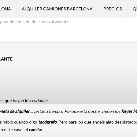
ELONA
ALQUILER CAMIONES BARCELONA
PRECIOS
Q
 y los tiempos de descanso al volante
OLANTE
os que hayan ido
rodadas
!
oneta
de alquiler
… ¡estás a tiempo! Porque esta noche, vienen los
Reyes
M
 os hablo cuando digo
tacógrafo
. Pero para los que andéis algo despistado
en este caso, el
camión
.