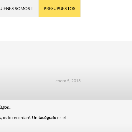
UIENES SOMOS
PRESUPUESTOS
enero 5, 2018
agos
…
s, os lo recordaré. Un
tacógrafo
es el