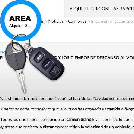
ALQUILER FURGONETAS BARC
Área Alquiler
>
Noticias
>
Noticias
>
Camiones
>
El camión, el tacógrafo
CAMIONES
,
NOTICIAS
EL CAMIÓN, EL TACÓGRAFO Y LOS TIEMPOS DE DESCANSO AL V
Ya estamos de nuevo por aquí, ¿qué tal han ido las
Navidades
? ¡esperam
Y antes de nada, recordarte que, si aún no has regalado tu
camión
o
furg
Todos los que habéis conducido un
camión
grande
, ya sabéis de lo que
aparato
que registra la
distancia
recorrida y la
velocidad
de un
vehículo
, 