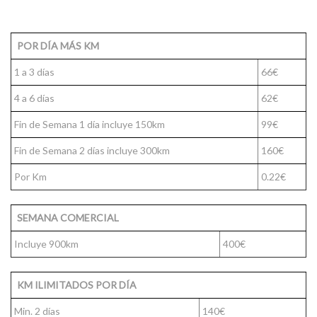
POR DÍA MÁS KM
1 a 3 días
66€
4 a 6 días
62€
Fin de Semana 1 día incluye 150km
99€
Fin de Semana 2 días incluye 300km
160€
Por Km
0.22€
SEMANA COMERCIAL
Incluye 900km
400€
KM ILIMITADOS POR DÍA
Min. 2 días
140€