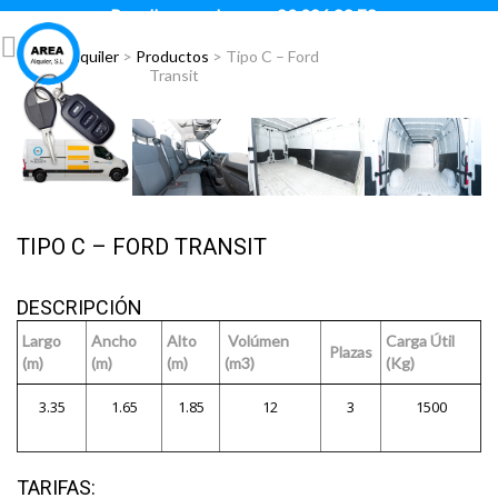
Para llamar pulsar:
93 296 88 78
Área Alquiler
>
Productos
>
Tipo C – Ford
Transit
TIPO C – FORD TRANSIT
DESCRIPCIÓN
Largo
Ancho
Alto
Volúmen
Carga Útil
Plazas
(m)
(m)
(m)
(m3)
(Kg)
3.35
1.65
1.85
12
3
1500
TARIFAS: