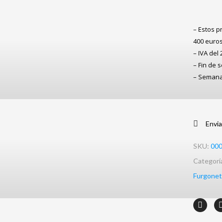
– Estos p
400 euros
– IVA del
– Fin de 
– Semana 
Envia
SKU:
00
Categorí
Furgonet