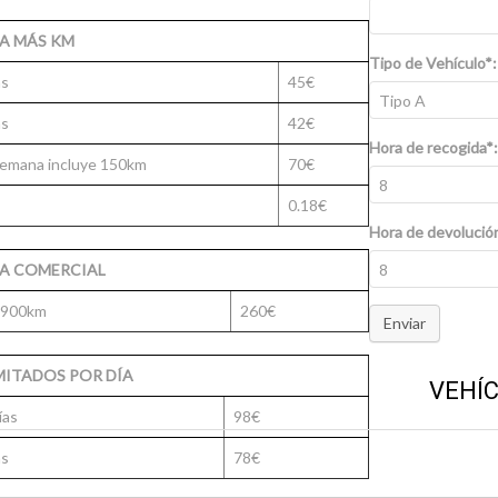
ÍA MÁS KM
Tipo de Vehículo*:
as
45€
as
42€
Hora de recogida*:
Semana incluye 150km
70€
0.18€
Hora de devolució
A COMERCIAL
 900km
260€
Enviar
MITADOS POR DÍA
VEHÍ
ías
98€
as
78€