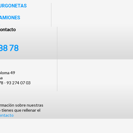
FURGONETAS
A
CAMIONES
A
contacto
88 78
oloma 49
na
78 - 93 274 07 03
ormación sobre nuestras
 tienes que rellenar el
contacto