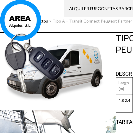
ALQUILER FURGONETAS BARC
Área Alquiler
>
Productos
>
Tipo A – Transit Connect Peugeot Partner
TIP
PEU
DESCR
Largo
(m)
1.8-2.4
TARIFA