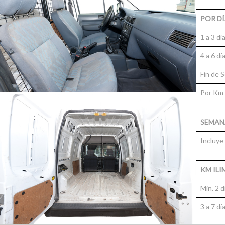
POR D
1 a 3 dí
4 a 6 dí
Fin de 
Por Km
SEMAN
Incluye
KM ILI
Min. 2 d
3 a 7 dí