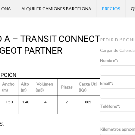
ELONA
ALQUILER CAMIONES BARCELONA
PRECIOS
Q
O A – TRANSIT CONNECT
PEDIR DISPON
GEOT PARTNER
Cargando Calendari
Nombre*:
IPCIÓN
Email*:
Ancho
Alto
Volúmen
Carga Útil
Plazas
(m)
(m)
(m3)
(Kg)
1.50
1.40
4
2
885
Teléfono*:
S:
Kilometros aproxi