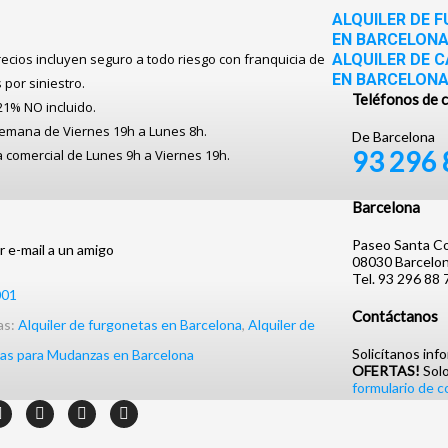
ALQUILER DE 
EN BARCELON
recios incluyen seguro a todo riesgo con franquicia de
ALQUILER DE 
EN BARCELON
 por siniestro.
Teléfonos de 
 21% NO incluido.
semana de Viernes 19h a Lunes 8h.
De Barcelona
93 296 
comercial de Lunes 9h a Viernes 19h.
Barcelona
Paseo Santa C
r e-mail a un amigo
08030 Barcelo
Tel. 93 296 88 
001
Contáctanos
as:
Alquiler de furgonetas en Barcelona
,
Alquiler de
Solicítanos inf
as para Mudanzas en Barcelona
OFERTAS!
Solo
formulario de 