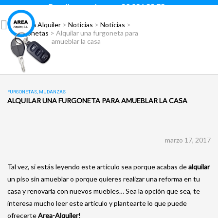
Para llamar pulsar:
93 296 88 78
Área Alquiler
>
Noticias
>
Noticias
>
Furgonetas
>
Alquilar una furgoneta para
amueblar la casa
FURGONETAS
,
MUDANZAS
ALQUILAR UNA FURGONETA PARA AMUEBLAR LA CASA
marzo 17, 2017
Tal vez, si estás leyendo este artículo sea porque acabas de
alquilar
un piso sin amueblar o porque quieres realizar una reforma en tu
casa y renovarla con nuevos muebles… Sea la opción que sea, te
interesa mucho leer este artículo y plantearte lo que puede
ofrecerte
Area-Alquiler
!