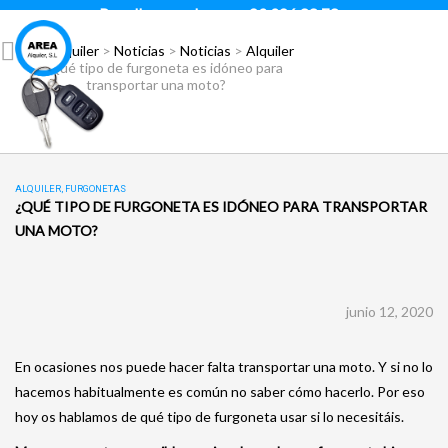
Para llamar pulsar:
93 296 88 78
Área Alquiler
>
Noticias
>
Noticias
>
Alquiler
>
¿Qué tipo de furgoneta es idóneo para
transportar una moto?
ALQUILER
,
FURGONETAS
¿QUÉ TIPO DE FURGONETA ES IDÓNEO PARA TRANSPORTAR
UNA MOTO?
junio 12, 2020
En ocasiones nos puede hacer falta transportar una moto. Y si no lo
hacemos habitualmente es común no saber cómo hacerlo. Por eso
hoy os hablamos de qué tipo de furgoneta usar si lo necesitáis.