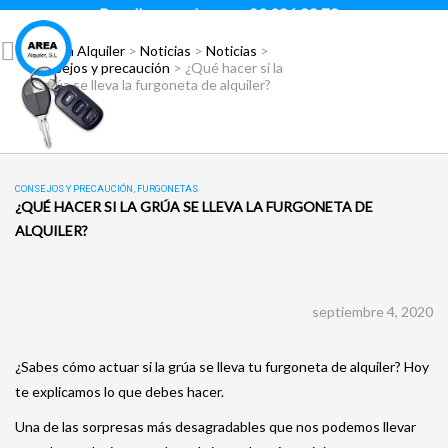
Para llamar pulsar:
93 296 88 78
Área Alquiler
>
Noticias
>
Noticias
>
Consejos y precaución
>
¿Qué hacer si la
grúa se lleva la furgoneta de alquiler?
CONSEJOS Y PRECAUCIÓN
,
FURGONETAS
¿QUÉ HACER SI LA GRÚA SE LLEVA LA FURGONETA DE
ALQUILER?
septiembre 4, 2020
¿Sabes cómo actuar si la grúa se lleva tu furgoneta de alquiler? Hoy
te explicamos lo que debes hacer.
Una de las sorpresas más desagradables que nos podemos llevar