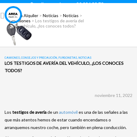
Para llamar pulsar:
93 296 88 78
Área Alquiler
>
Noticias
>
Noticias
>
Camiones
>
Los testigos de avería del
vehículo, ¿los conoces todos?
CAMIONES
,
CONSEJOS Y PRECAUCIÓN
,
FURGONETAS
,
NOTICIAS
LOS TESTIGOS DE AVERÍA DEL VEHÍCULO, ¿LOS CONOCES
TODOS?
noviembre 11, 2022
Los
testigos de avería
de un
automóvil
es una de las señales a las
que más atentos hemos de estar cuando encendamos o
arranquemos nuestro coche, pero también en plena conducción.