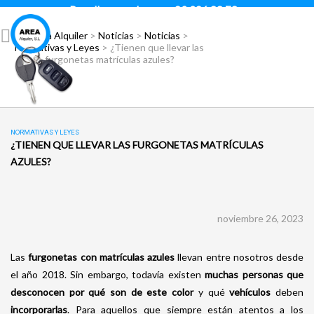
Para llamar pulsar:
93 296 88 78
Área Alquiler
>
Noticias
>
Noticias
>
Normativas y Leyes
>
¿Tienen que llevar las
furgonetas matrículas azules?
NORMATIVAS Y LEYES
¿TIENEN QUE LLEVAR LAS FURGONETAS MATRÍCULAS
AZULES?
noviembre 26, 2023
Las
furgonetas con matrículas azules
llevan entre nosotros desde
el año 2018. Sin embargo, todavía existen
muchas personas que
desconocen por qué son de este color
y qué
vehículos
deben
incorporarlas
. Para aquellos que siempre están atentos a los