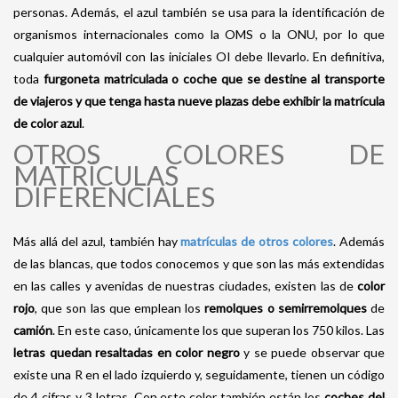
personas. Además, el azul también se usa para la identificación de
organismos internacionales como la OMS o la ONU, por lo que
cualquier automóvil con las iniciales OI debe llevarlo. En definitiva,
toda
furgoneta matriculada o coche que se destine al transporte
de viajeros y que tenga hasta nueve plazas debe exhibir la matrícula
de color azul
.
OTROS COLORES DE
MATRÍCULAS
DIFERENCIALES
Más allá del azul, también hay
matrículas de otros colores
. Además
de las blancas, que todos conocemos y que son las más extendidas
en las calles y avenidas de nuestras ciudades, existen las de
color
rojo
, que son las que emplean los
remolques o semirremolques
de
camión
. En este caso, únicamente los que superan los 750 kilos. Las
letras quedan resaltadas en color negro
y se puede observar que
existe una R en el lado izquierdo y, seguidamente, tienen un código
de 4 cifras y 3 letras. Con este color también están los
coches del