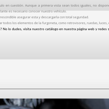
ículo en cuestión. Aunque a primera vista sean todos iguales, no disp
lante es necesario conocer nuestro vehículo.
rescindible asegurar esta y descargarla con total seguridad.
sar todos los elementos de la furgoneta, como retrovisores, ruedas, luces, 
s? No lo dudes, visita nuestro catálogo en nuestra página web y redes 