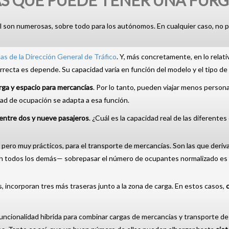
AS QUE PUEDE TENER UNA FUR
al son numerosas, sobre todo para los autónomos. En cualquier caso, no p
s de la Dirección General de Tráfico
. Y, más concretamente, en lo relati
recta es depende. Su capacidad varía en función del modelo y el tipo de 
rga y espacio para mercancías
. Por lo tanto, pueden viajar menos persona
ad de ocupación se adapta a esa función.
entre dos y nueve pasajeros
. ¿Cuál es la capacidad real de las diferente
ero muy prácticos, para el transporte de mercancías. Son las que deriva
—y en todos los demás— sobrepasar el número de ocupantes normalizado es
s, incorporan tres más traseras junto a la zona de carga. En estos casos,
uncionalidad híbrida para combinar cargas de mercancías y transporte de 