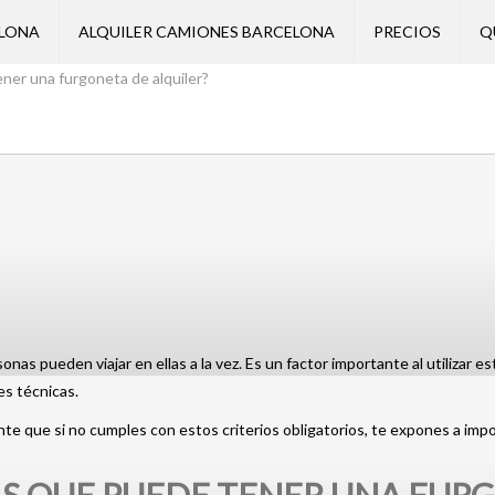
ELONA
ALQUILER CAMIONES BARCELONA
PRECIOS
Q
ner una furgoneta de alquiler?
as pueden viajar en ellas a la vez. Es un factor importante al utilizar e
es técnicas.
te que si no cumples con estos criterios obligatorios, te expones a imp