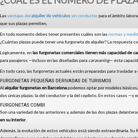
¿CUÁL ES EL NÚMERO DE PLAZ
Las
ventajas del
alquiler de vehículos
sin conductor
para el ámbito labor
que sus plazas permiten.
En todo momento debes tener presentes cuáles son las
normas y medida
¿Cuántas plazas puede tener una furgoneta de alquiler? La respuesta cor
Lógicamente, en
las furgonetas comerciales tienen más capacidad de ca
para pasajeros —incluso en las diseñadas para
caravaning
— esta capacid
En todo caso, las furgonetas actuales están preparadas para trasladar a
FURGONETAS PEQUEÑAS DERIVADAS DE TURISMOS
Al
alquilar furgonetas en Barcelona
podemos optar por modelos básicos, p
dos únicas plazas: la del conductor y la del copiloto. En estos casos 
FURGONETAS COMBI
Son una variedad de las anteriores y, además de las dos plazas delantera
en su interior
.
Además, la evolución de estos vehículos está siendo extraordinaria. Su f