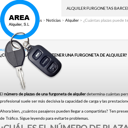
ALQUILER FURGONETAS BARC
Área Alquiler
>
Noticias
>
Noticias
>
Alquiler
>
¿Cuántas plazas puede te
ALQUILER
,
FURGONETAS
,
NOTICIAS
¿CUÁNTAS PLAZAS PUEDE TENER UNA FURGONETA DE ALQUILER?
El
número de plazas de una furgoneta
de alquiler
determina cuántas person
profesional suele ser más decisiva la capacidad de carga y las prestacion
Ahora bien, ¿cuántos pasajeros pueden llegar a compartirlas? Ten presen
de Tráfico. Sigue leyendo para evitarte problemas.