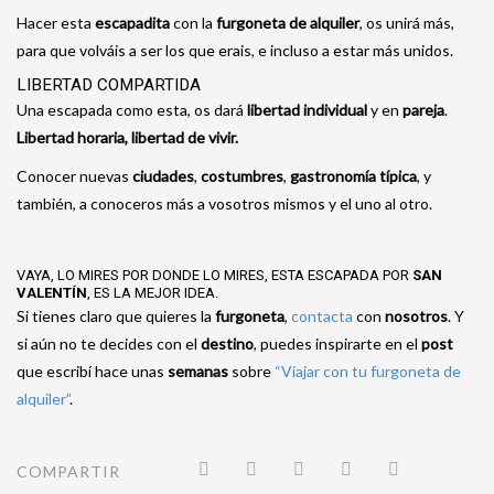
Hacer esta
escapadita
con la
furgoneta de alquiler
, os unirá más,
para que volváis a ser los que erais, e incluso a estar más unidos.
LIBERTAD COMPARTIDA
Una escapada como esta, os dará
libertad individual
y en
pareja
.
Libertad horaria, libertad de vivir.
Conocer nuevas
ciudades
,
costumbres
,
gastronomía típica
, y
también, a conoceros más a vosotros mismos y el uno al otro.
VAYA, LO MIRES POR DONDE LO MIRES, ESTA ESCAPADA POR
SAN
VALENTÍN
, ES LA MEJOR IDEA.
Si tienes claro que quieres la
furgoneta
,
contacta
con
nosotros
. Y
si aún no te decides con el
destino
, puedes inspirarte en el
post
que escribí hace unas
semanas
sobre
“Viajar con tu furgoneta de
alquiler”
.
COMPARTIR