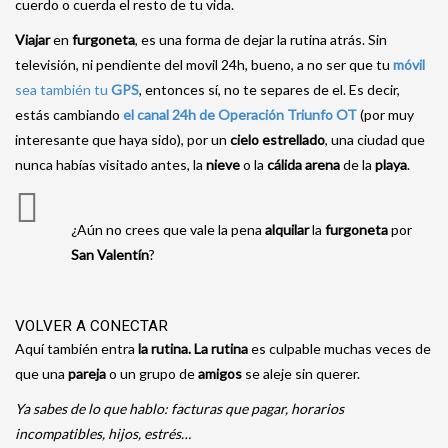
cuerdo o cuerda el resto de tu vida.
Viajar
en
furgoneta
, es una forma de dejar la rutina atrás. Sin
televisión, ni pendiente del movil 24h, bueno, a no ser que tu
móvil
sea también tu
GPS
, entonces sí, no te separes de el. Es decir,
estás cambiando
el canal 24h de Operación Triunfo OT
(por muy
interesante que haya sido), por un
cielo estrellado
, una ciudad que
nunca habías visitado antes, la
nieve
o la
cálida arena
de la
playa
.
¿Aún no crees que vale la pena
alquilar
la
furgoneta
por
San Valentín
?
VOLVER A CONECTAR
Aquí también entra
la rutina. La
rutina
es culpable muchas veces de
que una
pareja
o un grupo de
amigos
se aleje sin querer.
Ya sabes de lo que hablo: facturas que pagar, horarios
incompatibles, hijos, estrés…