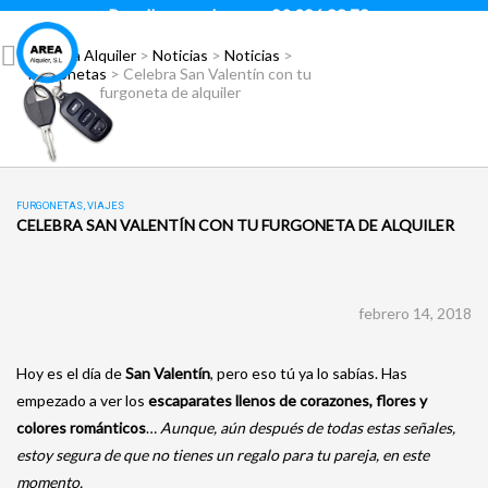
Para llamar pulsar:
93 296 88 78
Área Alquiler
>
Noticias
>
Noticias
>
Furgonetas
>
Celebra San Valentín con tu
furgoneta de alquiler
FURGONETAS
,
VIAJES
CELEBRA SAN VALENTÍN CON TU FURGONETA DE ALQUILER
febrero 14, 2018
Hoy es el día de
San Valentín
, pero eso tú ya lo sabías. Has
empezado a ver los
escaparates llenos de corazones, flores y
colores románticos
…
Aunque, aún después de todas estas señales,
estoy segura de que no tienes un regalo para tu pareja, en este
momento.