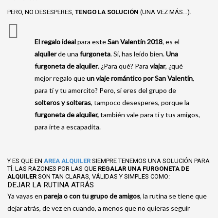
PERO, NO DESESPERES,
TENGO LA SOLUCIÓN
(UNA VEZ MÁS…).
El regalo ideal
para este
San Valentín 2018
, es el
alquiler
de una
furgoneta
. Sí, has leído bien.
Una
furgoneta de
alquiler
. ¿Para qué? Para
viajar
, ¿qué
mejor regalo que
un viaje romántico por San Valentín
,
para tí y tu amorcito?
Pero, si eres del grupo de
solteros y solteras
, tampoco desesperes, porque la
furgoneta de alquiler,
también vale para tí y tus amigos,
para irte a escapadita.
Y ES QUE EN
AREA ALQUILER
SIEMPRE TENEMOS UNA SOLUCIÓN PARA
TÍ.
LAS RAZONES POR LAS QUE
REGALAR UNA
FURGONETA DE
ALQUILER
SON TAN CLARAS, VÁLIDAS Y SIMPLES COMO:
DEJAR LA RUTINA ATRÁS
Ya vayas en
pareja o con tu grupo de
amigos
, la rutina se tiene que
dejar atrás, de vez en cuando, a menos que no quieras seguir