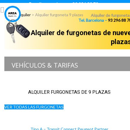
Para llamar pulsar:
93 296 88 78
Área Alquiler
>
Alquiler furgoneta 9 plazas
Alquiler de furgoneta
Tel. Barcelona –
93 296 88 7
Alquiler de furgonetas de nuev
plaza
VEHÍCULOS & TARIFAS
ALQUILER FURGONETAS DE 9 PLAZAS
VER TODAS LAS FURGONETAS
Tipo A – Transit Connect Peugeot Partner