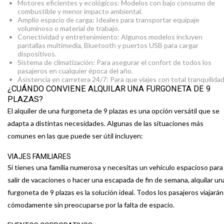
Motores eficientes y ecológicos: Modelos con bajo consumo de
combustible y menor impacto ambiental.
Amplio espacio de carga: Ideales para transportar equipaje
voluminoso o material de trabajo.
Conectividad y entretenimiento: Algunos modelos incluyen
pantallas multimedia, Bluetooth y puertos USB para cargar
dispositivos.
Sistema de climatización: Para asegurar el confort de todos los
pasajeros en cualquier época del año.
Asistencia en carretera 24/7: Para que viajes con total tranquilidad
¿CUÁNDO CONVIENE ALQUILAR UNA FURGONETA DE 9
PLAZAS?
El alquiler de una furgoneta de 9 plazas es una opción versátil que se
adapta a distintas necesidades. Algunas de las situaciones más
comunes en las que puede ser útil incluyen:
VIAJES FAMILIARES
Si tienes una familia numerosa y necesitas un vehículo espacioso para
salir de vacaciones o hacer una escapada de fin de semana, alquilar un
furgoneta de 9 plazas es la solución ideal. Todos los pasajeros viajarán
cómodamente sin preocuparse por la falta de espacio.