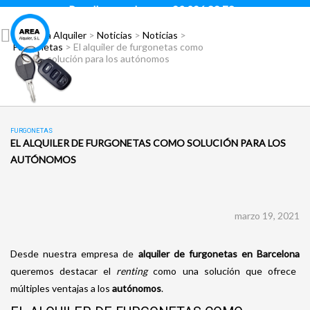
Para llamar pulsar:
93 296 88 78
Área Alquiler
>
Noticias
>
Noticias
>
Furgonetas
>
El alquiler de furgonetas como
solución para los autónomos
FURGONETAS
EL ALQUILER DE FURGONETAS COMO SOLUCIÓN PARA LOS
AUTÓNOMOS
marzo 19, 2021
Desde nuestra empresa de
alquiler de furgonetas en Barcelona
queremos destacar el
renting
como una solución que ofrece
múltiples ventajas a los
autónomos
.