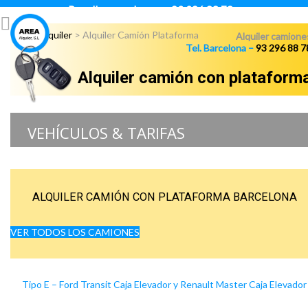
Para llamar pulsar:
93 296 88 78
Área Alquiler
>
Alquiler Camión Plataforma
Alquiler camione
Tel. Barcelona –
93 296 88 7
Alquiler camión con plataform
VEHÍCULOS & TARIFAS
ALQUILER CAMIÓN CON PLATAFORMA BARCELONA
VER TODOS LOS CAMIONES
Tipo E – Ford Transit Caja Elevador y Renault Master Caja Elevador