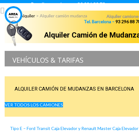
Para llamar pulsar:
93 296 88 78
Área Alquiler
>
Alquiler camión mudanza
Alquiler camione
Tel. Barcelona –
93 296 88 7
Alquiler Camión de Mudanz
VEHÍCULOS & TARIFAS
ALQUILER CAMIÓN DE MUDANZAS EN BARCELONA
VER TODOS LOS CAMIONES
Tipo E – Ford Transit Caja Elevador y Renault Master Caja Elevador