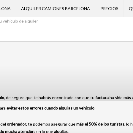
ELONA
ALQUILER CAMIONES BARCELONA
PRECIOS
Q
u vehículo de alquiler
ulo
, de seguro que te habrás encontrado con que tu
factura
ha sido
más a
 para
evitar estos errores cuando alquilas un vehículo
:
del
ordenador
, te podemos asegurar que
más el 50% de los turistas,
lo h
do mucha atención
, en lo que
alquilas
.