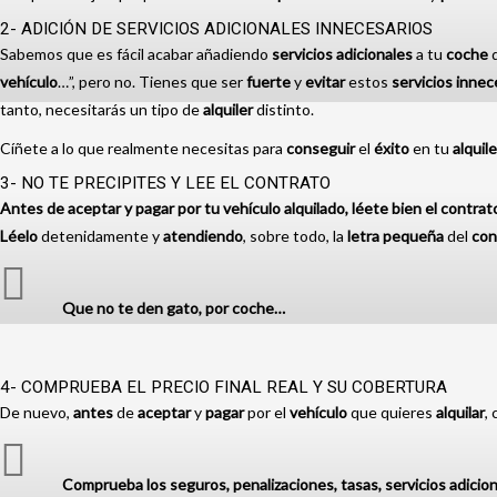
2- ADICIÓN DE SERVICIOS ADICIONALES INNECESARIOS
Sabemos que es fácil acabar añadiendo
servicios
adicionales
a tu
coche
vehículo
…”, pero no. Tienes que ser
fuerte
y
evitar
estos
servicios innec
tanto, necesitarás un tipo de
alquiler
distinto.
Cíñete a lo que realmente necesitas para
conseguir
el
éxito
en tu
alquile
3- NO TE PRECIPITES Y LEE EL CONTRATO
Antes de aceptar y pagar por tu vehículo alquilado, léete bien el contrato
Léelo
detenidamente y
atendiendo
, sobre todo, la
letra
pequeña
del
con
Que no te den gato, por coche…
4- COMPRUEBA EL PRECIO FINAL REAL Y SU COBERTURA
De nuevo,
antes
de
aceptar
y
pagar
por el
vehículo
que quieres
alquilar
,
Comprueba los seguros, penalizaciones, tasas, servicios adicio