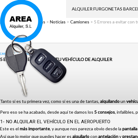
ALQUILER FURGONETAS BARC
Área Alquiler
>
Noticias
>
Noticias
>
Camiones
>
5 Errores a evitar con t
CAMIONES
,
FURGONETAS
,
NOTICIAS
5 ERRORES A EVITAR CON TU VEHÍCULO DE ALQUILER
Tanto si es tu primera vez, como si es una de tantas,
alquilando
un
vehíc
Pero eso se ha acabado, desde aquí te damos los
5 consejos
, infalibles,
1- NO ALQUILAR EL VEHÍCULO EN EL AEROPUERTO
Este es el
más importante
, y aunque nos parezca obvio desde la
pantalla
Así que lo mejor que puedes hacer es
alquilarlo
con
antelación
y
prestan