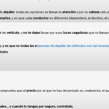
de
alquiler
, todas las opciones te llaman la
atención
y por tu
cabeza
solo p
esarios
, y es que cada
conductor
es diferente (dependerá, el destino, el u
r
de
vehículo
, y
no te dejes
llevar por esas
luces cegadoras
que te llaman
, y es que no todas las e
mpresas de alquiler de vehículos son tan buena
trato
.
 comprueba que el
precio
por el que te has decantado es, realmente, el qu
nales… y cuando lo tengas por seguro, contrátalo.