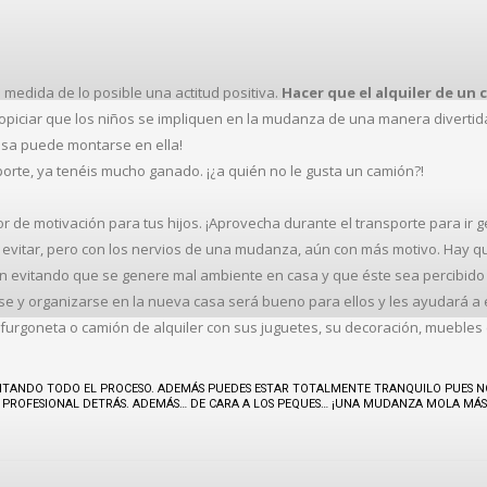
 medida de lo posible una actitud positiva.
Hacer que el alquiler de un
piciar que los niños se impliquen en la mudanza de una manera diverti
asa puede montarse en ella!
orte, ya tenéis mucho ganado. ¡¿a quién no le gusta un camión?!
or de motivación para tus hijos. ¡Aprovecha durante el transporte para ir
evitar, pero con los nervios de una mudanza, aún con más motivo. Hay q
ión evitando que se genere mal ambiente en casa y que éste sea percibido 
rse y organizarse en la nueva casa será bueno para ellos y les ayudará a
a furgoneta o camión de alquiler con sus juguetes, su decoración, muebles 
LITANDO TODO EL PROCESO. ADEMÁS PUEDES ESTAR TOTALMENTE TRANQUILO PUES 
PROFESIONAL DETRÁS. ADEMÁS… DE CARA A LOS PEQUES… ¡UNA MUDANZA MOLA MÁS