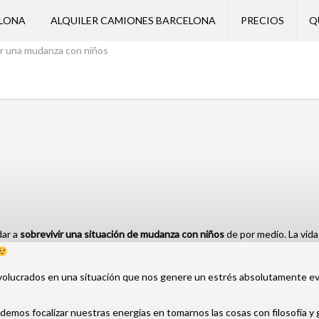
ELONA
ALQUILER CAMIONES BARCELONA
PRECIOS
Q
ar una mudanza con niños
dar a
sobrevivir una situación de mudanza con niños
de por medio.
La vida
involucrados en una situación que nos genere un estrés absolutamente ev
mos focalizar nuestras energías en tomarnos las cosas con filosofía y g