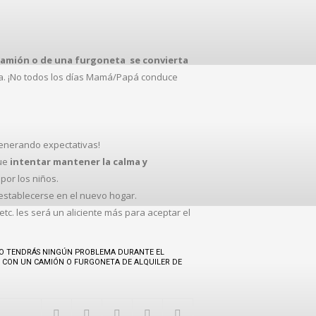
 camión o de una furgoneta se convierta
da. ¡No todos los días Mamá/Papá conduce
 generando expectativas!
ue
intentar mantener la calma y
por los niños.
 establecerse en el nuevo hogar.
etc. les será un aliciente más para aceptar el
NO TENDRÁS NINGÚN PROBLEMA DURANTE EL
 CON UN CAMIÓN O FURGONETA DE ALQUILER DE