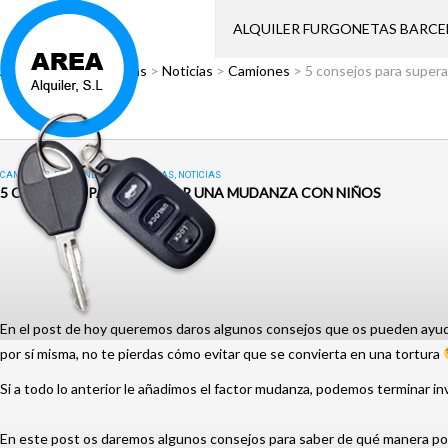
ALQUILER FURGONETAS BARC
Área Alquiler
>
Noticias
>
Noticias
>
Camiones
>
5 consejos para super
CAMIONES
,
FURGONETAS
,
MUDANZAS
,
NOTICIAS
5 CONSEJOS PARA SUPERAR UNA MUDANZA CON NIÑOS
En el post de hoy queremos daros algunos consejos que os pueden ayu
por sí misma, no te pierdas cómo evitar que se convierta en una tortura
Si a todo lo anterior le añadimos el factor mudanza, podemos terminar 
En este post os daremos algunos consejos para saber de qué manera pode