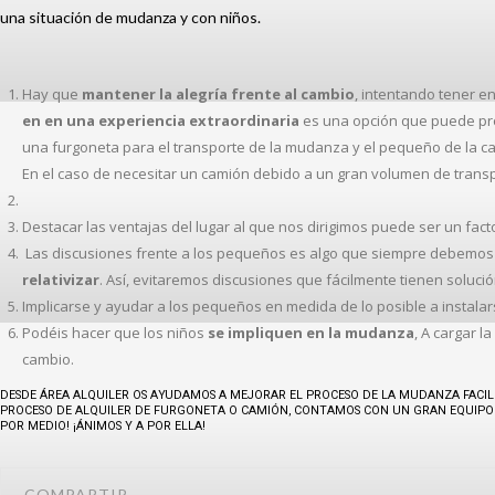
una situación de mudanza y con niños.
Hay que
mantener la alegría frente al cambio
, intentando tener en
en en una experiencia extraordinaria
es una opción que puede pro
una furgoneta para el transporte de la mudanza y el pequeño de la c
En el caso de necesitar un camión debido a un gran volumen de transp
Destacar las ventajas del lugar al que nos dirigimos puede ser un fact
Las discusiones frente a los pequeños es algo que siempre debemos 
relativizar
. Así, evitaremos discusiones que fácilmente tienen soluc
Implicarse y ayudar a los pequeños en medida de lo posible a instala
Podéis hacer que los niños
se impliquen en la mudanza
, A cargar l
cambio.
DESDE ÁREA ALQUILER OS AYUDAMOS A MEJORAR EL PROCESO DE LA MUDANZA FACI
PROCESO DE ALQUILER DE FURGONETA O CAMIÓN, CONTAMOS CON UN GRAN EQUIPO 
POR MEDIO! ¡ÁNIMOS Y A POR ELLA!
COMPARTIR